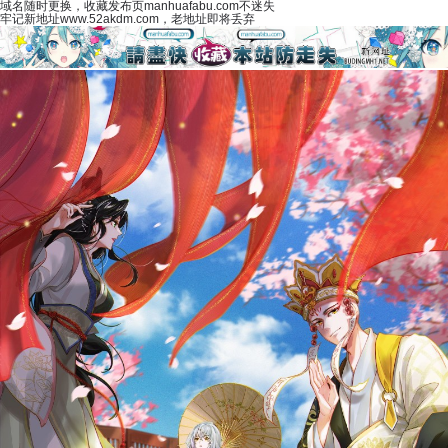
域名随时更换，收藏发布页manhuafabu.com不迷失
牢记新地址www.52akdm.com，老地址即将丢弃