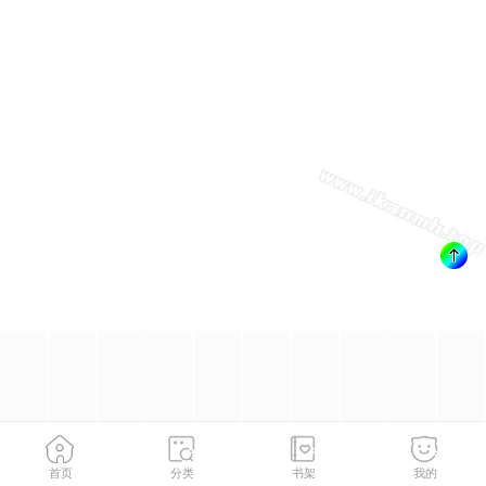
首页
分类
书架
我的
花间剑指LV5：剑生元灵
2
/
300