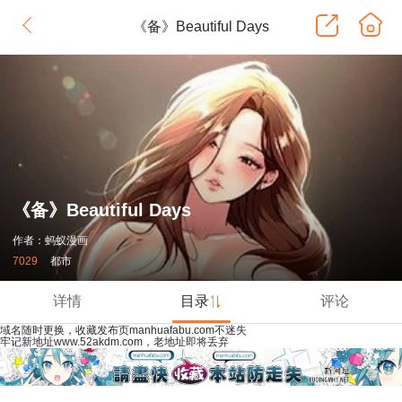
《备》Beautiful Days
《备》Beautiful Days
作者：蚂蚁漫画
7029
都市
详情
目录
评论
域名随时更换，收藏发布页manhuafabu.com不迷失
牢记新地址www.52akdm.com，老地址即将丢弃