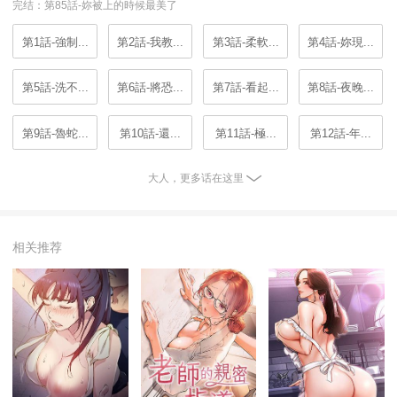
完结：第85話-妳被上的時候最美了
第1話-強制...
第2話-我教...
第3話-柔軟...
第4話-妳現...
第5話-洗不...
第6話-將恐...
第7話-看起...
第8話-夜晚...
第9話-魯蛇...
第10話-還...
第11話-極...
第12話-年...
大人，更多话在这里
相关推荐