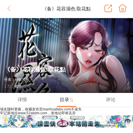
《备》花容濕色:取花點
《备》花容濕色:取花點
作者：蚂蚁漫画
1 万
都市
详情
目录
评论
域名随时更换，收藏发布页manhuafabu.com不迷失
牢记新地址www.52akdm.com，老地址即将丢弃