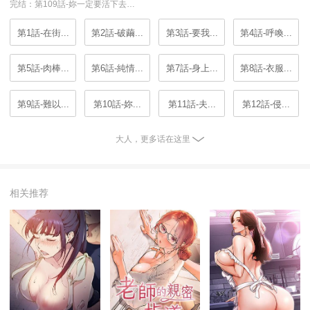
完结：第109話-妳一定要活下去…
第1話-在街...
第2話-破繭...
第3話-要我...
第4話-呼喚...
第5話-肉棒...
第6話-純情...
第7話-身上...
第8話-衣服...
第9話-難以...
第10話-妳...
第11話-夫...
第12話-侵...
大人，更多话在这里
相关推荐