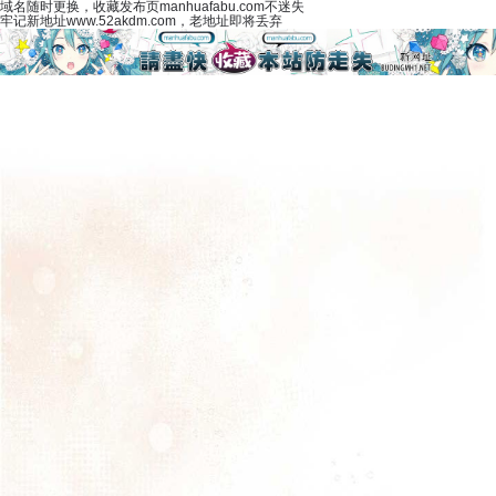
域名随时更换，收藏发布页manhuafabu.com不迷失
牢记新地址www.52akdm.com，老地址即将丢弃