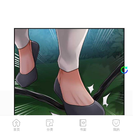
首页
分类
书架
我的
第4話-呼喚姑娘「深夜侍寢」
2
/
127