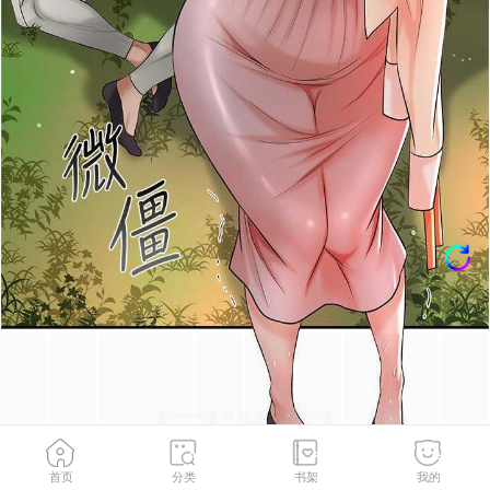
首页
分类
书架
我的
第10話-妳已經無路可逃了
2
/
149