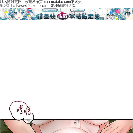
域名随时更换，收藏发布页manhuafabu.com不迷失
牢记新地址www.52akdm.com，老地址即将丢弃