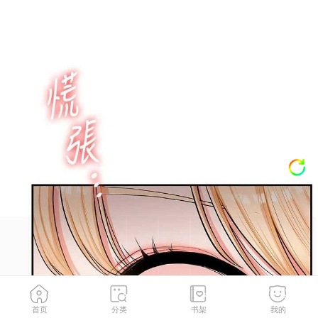
首页
分类
书架
我的
第65話-舉雙腳大玩臣服play
2
/
142