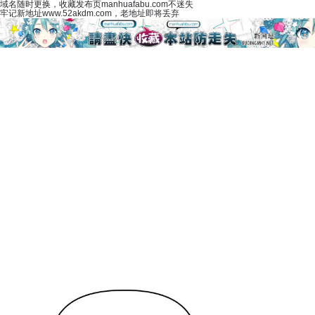
域名随时更换，收藏发布页manhuafabu.com不迷失
牢记新地址www.52akdm.com，老地址即将丢弃