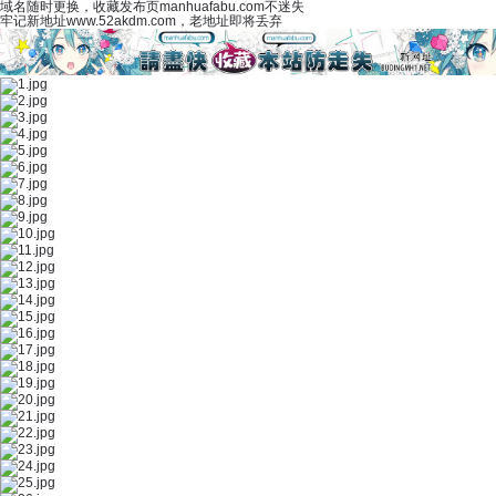
域名随时更换，收藏发布页manhuafabu.com不迷失
牢记新地址www.52akdm.com，老地址即将丢弃